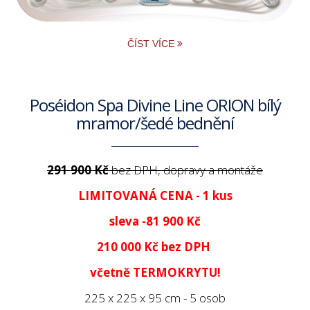
ČÍST VÍCE
Poséidon Spa Divine Line ORION bílý
mramor/šedé bednění
291 900 Kč
bez DPH, dopravy a montáže
LIMITOVANÁ CENA - 1 kus
sleva -81 900 Kč
210 000 Kč
bez DPH
včetně TERMOKRYTU!
225 x 225 x 95 cm - 5 osob