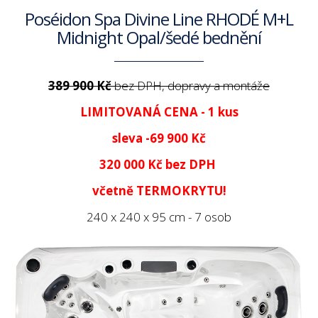
Poséidon Spa Divine Line RHODÉ M+L
Midnight Opal/šedé bednění
389 900 Kč
bez DPH, dopravy a montáže
LIMITOVANÁ CENA - 1 kus
sleva -69 900 Kč
320 000 Kč
bez DPH
včetně TERMOKRYTU!
240 x 240 x 95 cm - 7 osob