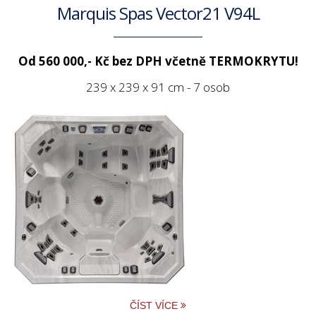
Marquis Spas Vector21 V94L
Od 560 000,- Kč bez DPH včetně TERMOKRYTU!
239 x 239 x 91 cm - 7 osob
ČÍST VÍCE