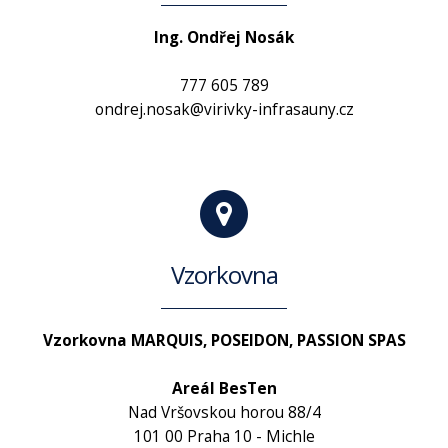
Ing. Ondřej Nosák
777 605 789
ondrej.nosak@virivky-infrasauny.cz
Vzorkovna
Vzorkovna MARQUIS, POSEIDON, PASSION SPAS
Areál BesTen
Nad Vršovskou horou 88/4
101 00 Praha 10 - Michle