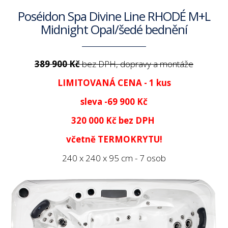
Poséidon Spa Divine Line RHODÉ M+L
Midnight Opal/šedé bednění
389 900 Kč
bez DPH, dopravy a montáže
LIMITOVANÁ CENA - 1 kus
sleva -69 900 Kč
320 000 Kč
bez DPH
včetně TERMOKRYTU!
240 x 240 x 95 cm - 7 osob