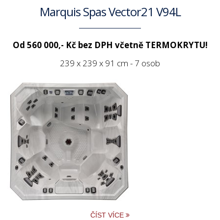
Marquis Spas Vector21 V94L
Od 560 000,- Kč bez DPH včetně TERMOKRYTU!
239 x 239 x 91 cm - 7 osob
ČÍST VÍCE