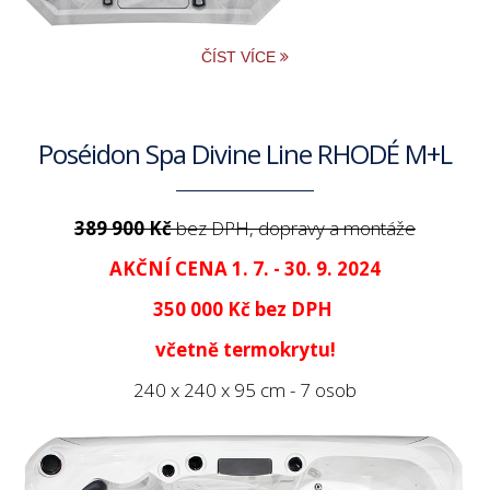
ČÍST VÍCE
Poséidon Spa Divine Line RHODÉ M+L
389 900 Kč
bez DPH, dopravy a montáže
AKČNÍ CENA 1. 7. - 30. 9. 2024
350 000 Kč
bez DPH
včetně termokrytu!
240 x 240 x 95 cm - 7 osob