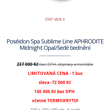
ČÍST VÍCE
Poséidon Spa Sublime Line APHRODITE
Midnight Opal/šedé bednění
237 000 Kč
bez DPH, dopravy a montáže
LIMITOVANÁ CENA - 1 kus
sleva -72 000 Kč
165 000 Kč
bez DPH
včetně TERMOKRYTU!
200 x 200 x 90 cm - 6 osob