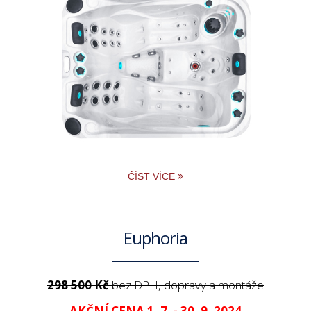
ČÍST VÍCE
Euphoria
298 500 Kč
bez DPH, dopravy a montáže
AKČNÍ CENA 1. 7. - 30. 9. 2024