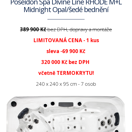
Poséidon Spa Divine Line RHODÉ M+L
Midnight Opal/šedé bednění
389 900 Kč
bez DPH, dopravy a montáže
LIMITOVANÁ CENA - 1 kus
sleva -69 900 Kč
320 000 Kč
bez DPH
včetně TERMOKRYTU!
240 x 240 x 95 cm - 7 osob