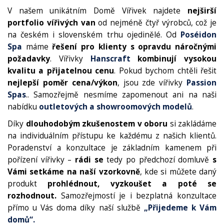
V našem unikátním Domě Vířivek najdete
nejširší
portfolio vířivých van
od nejméně čtyř výrobců, což je
na českém i slovenském trhu ojedinělé. Od
Poséidon
Spa
máme
řešení pro klienty s opravdu náročnými
požadavky
. Vířivky
Hanscraft
kombinují vysokou
kvalitu a přijatelnou cenu
. Pokud bychom chtěli řešit
nejlepší poměr cena/výkon
, jsou zde vířivky
Passion
Spas
.. Samozřejmě nesmíme zapomenout ani na naši
nabídku
outletových a showroomových modelů
.
Díky
dlouhodobým zkušenostem v oboru
si zakládáme
na individuálním přístupu ke každému z našich klientů.
Poradenství a konzultace je základním kamenem při
pořízení vířivky –
rádi se
tedy po předchozí domluvě
s
Vámi setkáme na naší vzorkovně
, kde si můžete daný
produkt
prohlédnout, vyzkoušet a poté se
rozhodnout.
Samozřejmostí je i bezplatná konzultace
přímo u Vás doma díky naší službě
„Přijedeme k Vám
domů“.