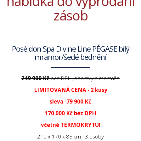
nabídka do vyprodání
zásob
Poséidon Spa Divine Line PÉGASE bílý
mramor/šedé bednění
249 900 Kč
bez DPH, dopravy a montáže
LIMITOVANÁ CENA - 2 kusy
sleva -79 900 Kč
170 000 Kč
bez DPH
včetně TERMOKRYTU!
210 x 170 x 85 cm - 3 osoby