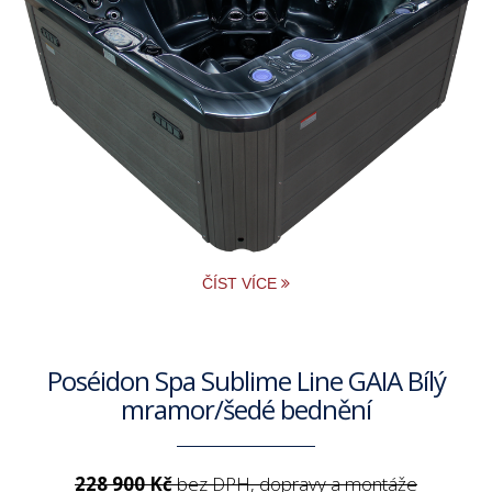
ČÍST VÍCE
Poséidon Spa Sublime Line GAIA Bílý
mramor/šedé bednění
228 900 Kč
bez DPH, dopravy a montáže