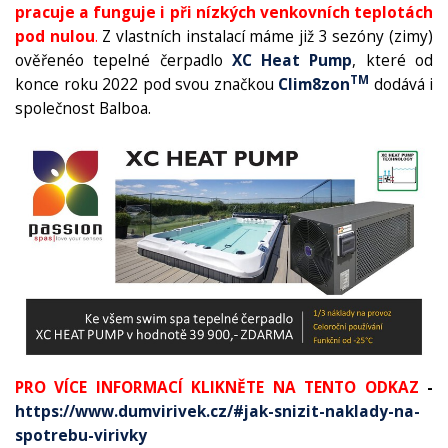
pracuje a funguje i při nízkých venkovních teplotách
pod nulou
.
Z vlastních instalací máme již 3 sezóny (zimy)
ověřenéo tepelné čerpadlo
XC Heat Pump
, které od
TM
konce roku 2022 pod svou značkou
Clim8zon
dodává i
společnost Balboa.
PRO VÍCE INFORMACÍ KLIKNĚTE NA TENTO ODKAZ
-
https://www.dumvirivek.cz/#jak-snizit-naklady-na-
spotrebu-virivky