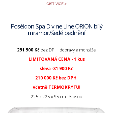
ČÍST VÍCE
Poséidon Spa Divine Line ORION bílý
mramor/šedé bednění
291 900 Kč
bez DPH, dopravy a montáže
LIMITOVANÁ CENA - 1 kus
sleva -81 900 Kč
210 000 Kč
bez DPH
včetně TERMOKRYTU!
225 x 225 x 95 cm - 5 osob